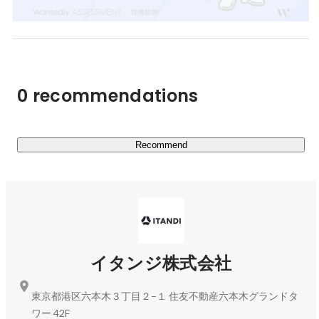
ム人に間違えられた。

■ 裁量のある働き方

---

（※）出典：リーシング・マネジメント・コンサルティン
【社外での活動（けっこう古い話）】

グ株式会社「これからの賃貸住宅市場はどう変わる？
タクシーのライドシェア！相乗り支援アプリ: 相乗り
2025年のトレンド分析」
https://lmc-c.co.jp/wp/wp-
0 recommendations
屋.net 

content/uploads/2025/02/lmc_releace_20250227.pdf
http://www.ainoriya.net/

最新の人気Webサービス・アプリが見つかる Service 
Recommend
Safari

http://www.service-safari.com/

---

【スキルセット】

エンジニアリングわかりつつ、プロジェクト進行やら、
CS含むオペレーション構築やら、わりとざっくりなんで
イタンジ株式会社
もできます。

事業立ち上げの鉄火場みたいなところに放り込まれるこ
東京都港区六本木３丁目２−１ 住友不動産六本木グランドタ
とが多かったので、そういうのが得意ですし好みです。
ワー 42F