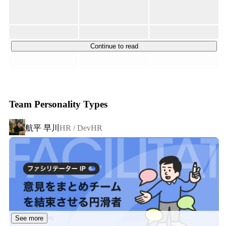
「人々が大切なことに向き合えるようにする」社会を目指
・不動産ポータルサイトの
HEYAZINE（http://heyazine.com）の開発

しています。

・ネット不動産賃貸仲介サービスHEYAZINE 
Prime（https://prime.heyazine.com/）の立ち上げ開発

現在当社は、No.1サービスから「不動産業界のインフ
Continue to read
・空室状況自動応答システムぶっかくん
ラ」として業界で不可欠な存在になる、挑戦のさなかにい
（http://bukkakun.com）の企画・開発・運用

ます。市場規模46兆円の巨大産業の改革という大きな挑
戦は、困難だからこそやりがいがあり、イノベーションの
スタートアップだったのでエンジニア業務に限らずいろ
いろやりました。事業を立ち上げながらシステムを作り
余地が多く残されています。

つつオペレーションも組むみたいなものが多かったで
Team Personality Types
す。

【当社の特徴】

航平 早川
HR / DevHR
■ 上場企業のグループ会社

■ nifty時代

■ 4サービスで利⽤率No.1（※）

新卒研修後等の後、当時提携関係になった株式会社
■ SaaSからオープンプラットフォームへの変革

comnicoに出向。

■ 持続可能な社会の実現に貢献

・ソーシャルメディアマーケティングツール comnico 
■ Ruby biz Grand prix にて大賞を受賞

marketing suite（http://products.comnico.jp/cms/jp）の開発

【当社の働きやすさ】

その後ベトナムでのオフショア開発をすることになり、
■ 働きがいのある職場づくり

現地に滞在しながら現場エンジニアのリーダーとして開
See more
発チームをとりまとめなどをした。滞在中はよくベトナ
■ フルフレックスなど柔軟で働きやすい仕組み
