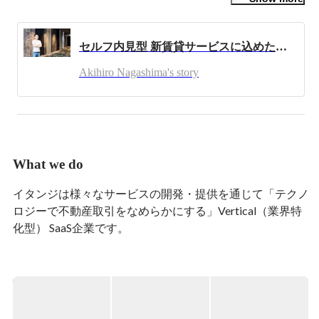
・エンジニア

・PM

セルフ内見型 新賃貸サービスに込めた想い
・CSオペレーション構築

・事業計画作り

Akihiro Nagashima's story
など営業とデザイン以外はだいたいなんでもできます

不動産業界に戻ってきたので暴れたいです

--

【今までやってきたこと（新しい順）】

■GA technologies / イタンジ第2期 ← イマココ

What we do
・イタンジがGA technologiesに買収されて盛り上がりを
見せてきたので復帰

イタンジは様々なサービスの開発・提供を通じて「テクノ
ロジーで不動産取引をなめらかにする」Vertical（業界特
■メルカリ時代

化型） SaaS企業です。

・メルカリNOWを立ち上げる

　http://mercan.mercari.com/entry/2018/01/10/120000

住まい探しは人生の重要なタイミングに関わることが多く
・CS業務を10倍効率化してMVPをもらう

ありますが、不動産取引には不透明でわかりづらい部分が
　http://mercan.mercari.com/entry/2017/05/09/150000

あったり、手続きに手間がかかったりするのが現状です。
私たちは不動産取引のめんどくさいを0（ゼロ）にして
■ITANDI時代
