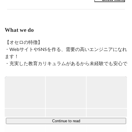
What we do
【オセロの特徴】

・WebサイトやSNSを作る、需要の高いエンジニアになれ
ます！

・充実した教育カリキュラムがあるから未経験でも安心で
す！

・お仕事をレベルアップさせた分だけ大幅な年収アップが
見込めます！

当社は未経験でも安心な「充実したカリキュラム」がある
ので、初めてWebエンジニアに挑戦する方の応募も大歓
迎です！

カリキュラムを学んだ後は、先輩エンジニアと共に実際に
Continue to read
開発のお仕事をいくつか経験していただき、スキルがしっ