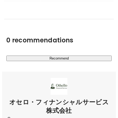
かりと身についたらデビューです！

【エンジニアデビュー後のお仕事】

Webサイトやアプリなどを作るエンジニアとして活躍で
きます。

・Webサイトのデザイン/コーディング

0 recommendations
・業務系システム開発

・ECサイトの開発

・業務システムの開発

・スマホアプリの開発　など

Recommend
・・・・・

さまざまな事業を展開しているので会社の基盤はしっかり
しており、安心して働けます！

年間休日も120日以上！働きやすい・スキルを身につけや
オセロ・フィナンシャルサービス
すい環境を提供いたします！
株式会社