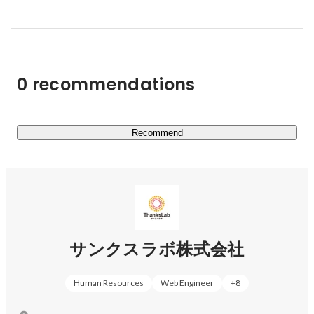
誰もが挑戦し、成長し、誇りを持てる場を生み出すため、
ITと福祉を融合させた独自の仕組みで、地域社会と共に歩
んでいます。

これまでの成長を糧に、これからも人と地域が輝く社会の
0 recommendations
実現を目指し、サンクスラボだからこそ築ける新しい社会
のかたちを創造し続けます。
Recommend
サンクスラボ株式会社
Human Resources
Web Engineer
+
8