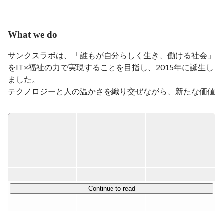
音楽、キャンプ、釣り、バイク、読書など多趣味であ
り、自身の趣味であるキャンプを紹介するブログ『九
州！初心者でも気軽に家族で楽しめるキャンプ場を紹介
What we do
するブログ』は、月間6万PV以上に成長。
サンクスラボは、「誰もが自分らしく生き、働ける社会」
をIT×福祉の力で実現することを目指し、2015年に誕生し
ました。

テクノロジーと人の温かさを織り交ぜながら、新たな価値
を生み出す企業として、IT事業と福祉事業を軸に挑戦を続
けています。

沖縄県那覇市の本社を起点に、沖縄全域、九州（福岡・長
崎・佐賀・大分・熊本・鹿児島）、中国地方（広島・山
口）、首都圏（東京・千葉）、関西圏（滋賀）へと拠点を
広げ、日本・ベトナム・韓国の3か国が連携し、地域と世
界をつなぐネットワークを築いてきました。

Continue to read
私たちの原動力は、一人ひとりの「働きたい」「誰かの役
に立ちたい」という思いに寄り添い、その可能性を信じて
未来へつなげていくことです。
