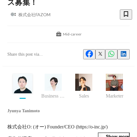
ス募集！
株式会社FAZOM
Mid-career
Share this post via...
Business (Finance, HR etc.)
Sales
Marketer
Jyunya Tanimoto
株式会社O: (オー) Founder/CEO (https://o-inc.jp/)

Show more