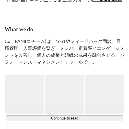
広告代理店でコピーライター/デジタル・プランナーを
経験後、株式会社O: を起業。

サラリーマン時代も、起業してからも、チームづくりに
失敗してきた経験から、組織のエンゲージメントを育成
What we do
する「Co:TEAM」というサービスを展開中。

https://coteam.jp/

Co:TEAM(コチーム)は、1on1やフィードバック面談、目
経営陣・マネージャー・同僚との「高頻度 & オープ
標管理、人事評価を繋ぎ、メンバー定着率とエンゲージメ
ン」な対話により、継続的にパフォーマンスを高めて、
ントを改善し、個人の成長と組織の成果を融合させる「パ
楽しく成果をあげられるチームをもっとこの国に増やし
フォーマンス・マネジメント」ツールです。
ていきたいと思っています。
https://coteam.jp/
パフォーマンス・マネジメントは日本ではまだ浸透してい
ませんが、2014年にadobe社が体系化してから、北米中心
に加速的に導入が進みつつありFortune500の30%が導入し
ている、「NextOKR」とも呼べる最先端のマネジメント
手法です。※「ノーレイティング」と呼ばれることもあり
ます。

Continue to read