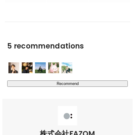
チームに発生する様々なズレを「マネジメント・HR・ヘ
ルスケア」の各データから検知し、周囲の人たちが今困っ
ているメンバーをサポートしやすくし、モチベーションや
一体感を生み出します。

コロナ以降の変化が求められる労働環境において、どんな
5 recommendations
業界・組織においても、「これからのチームをつくりた
い」と思われる方々にとって、スタンダードとなるサービ
スを目指しています。
Recommend
株式会社FAZOM