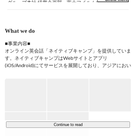
グループ本社 経営企画部、富士フイルム(株) 医薬品事
業部を経て、2015年よりネイティブキャンプ設立に参
画。2017年より代表取締役に就任。
What we do
■事業内容■

オンライン英会話「ネイティブキャンプ」を提供していま
す。ネイティブキャンプはWebサイトとアプリ
(iOS/Android)にてサービスを展開しており、アジアにおい
て急成長しているオンライン英会話事業の開発運営会社の
ひとつです。 世界各地に拠点をおき、アジア地域、ヨー
ロッパ地域、北米地域でオンライン英会話サービス事業を
運営、その規模は急速に拡大し続けています。

また、130カ国以上のさまざまな国籍の講師が在籍し、そ
れぞれの特性や経験を活かしたバラエティ豊かなマンツー
マンレッスンが、365日24時間リアルタイムで受けること
ができます。世界中の拠点を持つことで実現した、「いつ
Continue to read
でもどこにいても、レッスンが受けられる」学習スタイル