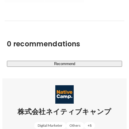
は、ユーザーからも大変好評いただいています。

■実績■

世界累計利用者数が140万人を突破（2023年8月時点）。
ネイティブキャンプは、たくさんの方に利用されているオ
ンライン英会話です。スポンサーをつとめる
0 recommendations
「ARIGATEENA TV」、ネット配信番組「小力の小部屋」
などさまざまなメディアで紹介されています。他にも、法
人プランとして多くの企業様にご利用いただいており、
2023年4月には法人向けビジネス英会話サービス利用企業
Recommend
が1000社を突破しました。

■今後の展望■

ネイティブキャンプは、言語教育のプラットフォームを目
指しています。今は英語のみですが、今後は、たとえば中
国人が手軽に中国語を教える、日本人が手軽に日本語を教
株式会社ネイティブキャンプ
えるといった言語交換（Language Exchange）のプラット
フォームをつくることで、世界に貢献していきたいと願っ
Digital Marketer
Others
+
8
ています。