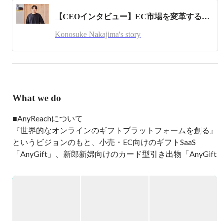
カリ全体のGMV向上に貢献。

【CEOインタビュー】EC市場を変革するeギフト。多くの企業が導入する注目のサービスの強さとは
またメルカリShopsの立ち上げに従事。

Konosuke Nakajima's story
・2022/2 ~ 2023/2

株式会社stand.fm にて音声アプリのプロダクトマネージャ
ー。

音声アプリのUI/UX改善やBizDev、グロース等に従事。

・2021/10 ~ 現在

What we do
AnyReach株式会社を創業し、代表取締役CEO。

eギフト組み込みSaaSのAnyGiftの開発・提供
■AnyReachについて

『世界的なオンラインのギフトプラットフォームを創る』
というビジョンのもと、小売・EC向けのギフトSaaS 
「AnyGift」、新郎新婦向けのカード型引き出物「AnyGift 
Wedding」、法人キャンペーン向けデジタルギフト事業
「AnyCampaign」を開発・運営しています。現在、
AnyGiftの海外展開を強化中。

AnyGift : 
https://anygift.jp/