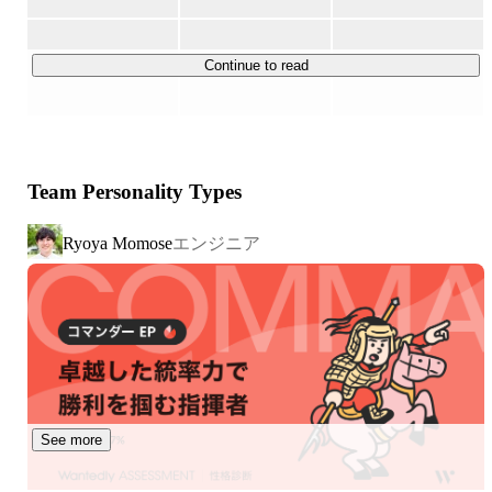
AnyGift Wedding : 
https://wedding.anygift.jp/
AnyCampaign：
https://anycampaign.jp/
Continue to read
また、「ギフトを通じた顧客体験のデータ」と「AI」を掛
け合わせ、ギフト・EC体験を自動で最適化する『次世代
コマースインフラ』を構築していくため、2026年よりAI
領域の事業を拡大中です。

Team Personality Types
私たちと一緒に、ギフト × AI × グローバルで「80億人がギ
フトを贈り合う世界」を目指しませんか？

エンジニア
Ryoya Momose
■『AnyGift』とは？

『AnyGift』は相手の住所を知らない相手にも気軽にギフ
トを贈ることができる仕組み。自社ECサイトにたった一
行タグを埋め込むだけで簡単にeギフト施策を開始でき
る、eギフトSaaSです！

リリースからわずか3年で、導入企業数は1,000社を突破
し、今後はグローバル展開を見据えながら、世界中のeギ
See more
フトやECにおける課題解決をしたいと考えています！
