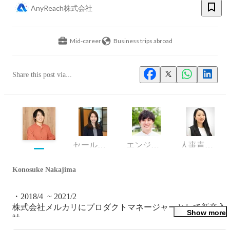
AnyReach株式会社
Mid-career
Business trips abroad
Share this post via...
セールス・マーケティング執行役員
エンジニア
人事責任者
Konosuke Nakajima
・2018/4  ~ 2021/2

株式会社メルカリにプロダクトマネージャーとして新卒入
Show more
社

新規事業の立ち上げや、CRM・グロース担当としてメル