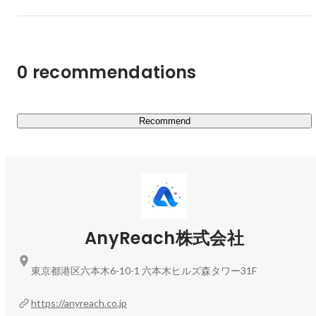
■プロダクトの強み

「eギフト機能」を簡単に自社ECサイトへ組み込めるよう
人事責任者
Marina Watanabe
にするため、導入コストを下げる実装方法や、導入してか
ら運用の手間がほぼ発生しないシンプルなUI/UXの確立。
0 recommendations
誰もがわかりやすいデザイン、圧倒的な使いやすさ、運用
負担がかからない、すぐに効果が上がる。この4点が弊社
プロダクトの強みです。メルカリ出身のプロダクトマネー
Recommend
ジャーを筆頭に、細部の細部にまで仕様をこだわり抜き、
日々開発を進めています。

■サービスの強み

・ギフトを贈るハードルを下げる仕組みを提供することで
「潜在的なギフト需要」を創出

・ギフト受取者のデータをすべて蓄積しマーケティングに
AnyReach株式会社
活用することが可能。受け取り者を購入者へ、ファンを増
やすマーケティング施策が実施可能に！
東京都港区六本木6-10-1 六本木ヒルズ森タワー31F
https://anyreach.co.jp