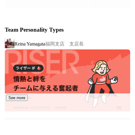
日本では毎月１０００人以上のお客様から

通信回線の新規顧客を開拓しています。

起業したい

自己成長したい。

日本では2014年にFace to Faceでの

営業を学びたい。

Team Personality Types
ファンドレイズ部門を開始、着実に成果を上げ、

人材育成を学びたい。

今までに7億円以上の寄付を集めることに成功していま
そんな人と話したいです。
福岡支店 支店長
Reina Yamagata
す。

今後、消費者がいいなと思えるような商品、サービスを展
開している企業と組み、どんどんお得な情報を世の中に発
信できる状態をつくっていくことを目指しています！
See more