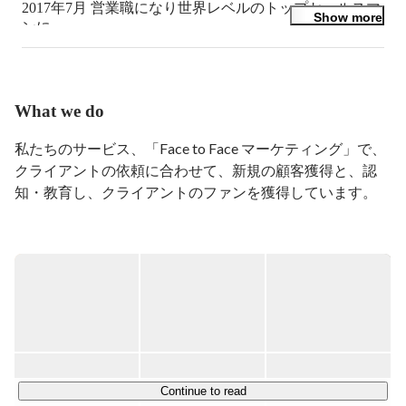
2017年7月 営業職になり世界レベルのトップセールスマ
Show more
ンに。

2019年6月 東京都池袋で新規部署立ち上げ。

2022年4月 愛知県名古屋市で新規オフィス立ち上げ。

What we do
現在では名古屋にて人材育成会社の営業部マネージャー
の傍ら、様々な企業の人材育成コンサルティングや営業
私たちのサービス、「Face to Face マーケティング」で、 

コンサルタントをしています。

クライアントの依頼に合わせて、新規の顧客獲得と、認
知・教育し、クライアントのファンを獲得しています。

【経歴】

パティシエ→アメリカ留学→ホテルマン→営業→営業マ
グループは世界26か国に展開しており、お手伝いしてい
ネージャー

る企業、団体は国際NGO/NPOなどのチャリティ関連 、
通信IT関連、金融関連、飲食関連、スポーツ関連等　様々
今、社会に必要とされているスキル、市場価値の上げ
です。 

方、自己分析、進路に悩んでいたり、やりたいことが見
つからないなど、ライフプランニングが得意です。

海外では10億ドルの寄付金を

今後、新規カフェの出店や企業のコンサルティングを増
NGO/NPOに代わり集めたこともあります。

Continue to read
やして、事業拡大していく予定です。
