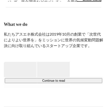
ィング、資金調達などのベンチャー企業経営業務に専念
中。熱意と志のある人材を鋭意募集中！
What we do
私たちアスエネ株式会社は2019年10月の創業で「次世代
によりよい世界を」をミッションに世界の気候変動問題解
決に向け取り組んでいるスタートアップ企業です。

■ 会社概要

「次世代によりよい世界を。」をミッションに掲げ、
CO2排出量見える化クラウド「アスエネ」、サプライチ
ェーンマネジメントプラットフォーム「アスエネサプライ
チェーン」、非財務情報の第三者保証「アスエネヴェリタ
Continue to read
ス」、排出権取引所「Carbon EX」など、脱炭素・ESG経
営のワンストップソリューションを展開。5件のM&Aを実
行し、累計資金調達額は106億円。米国・シンガポール・
タイ・欧州・フィリピンを拠点に、グローバルでの事業を