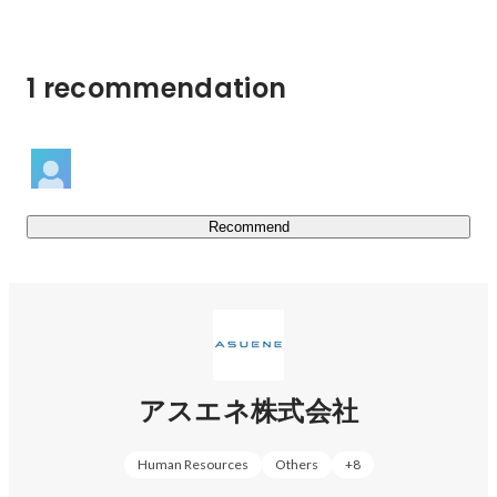
加速中。

■ 事業内容

1 recommendation
「ASUENE」：CO2排出量見える化・削減・報告クラウド
サービス

「ASUENE SUPPLY CHAIN」：サプライチェーンマネジ
メントプラットフォーム

「ASUENE CAREER」：GX・ESG人材特化型転職プラット
フォーム

Recommend
「Carbon EX」：カーボンクレジット・排出権取引所

「ASUENE VERITAS」：脱炭素・非財務情報の第三者検
証・保証、アドバイザリーサービス

■ 主な受賞歴

○ 2025 World’s Top GreenTech Companies 2025に日本の
アスエネ株式会社
CO2排出量見える化クラウド企業で唯一選出

○ 2024 Indo-Pacific Climate Tech 100 選出

○ 2024 第5回 IP BASE AWARD スタートアップ部門奨励賞
Human Resources
Others
+
8
を受賞
