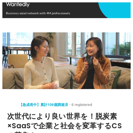
Open in app
Business social network with 4M professionals
【急成長中】累計106億調達済
6 registered
次世代により良い世界を！脱炭素
×SaaSで企業と社会を変革するCS