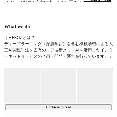
ンソースなので自由に使ってみて下さいo(^o^)o 
http://hiraokatakuya.github.io/apery/
What we do
｜HEROZとは？

ディープラーニング（深層学習）を含む機械学習による人
工AI関連手法を固有のコア技術とし、AIを活用したインタ
ーネットサービスの企画・開発・運営を行っています。テ
クノロジーファーストの体制の元、我々の研究開発してい
る将棋AIは、高度な「指し手の先読み」と「判断・意思決
定」を学習し、現役の将棋プロ棋士や名人にも勝利してい
ます。この将棋をベースにしたAI技術は、大手建設会社、
大手金融機関、大手工務店、大手デバッグ企業などでも導
入されていますが、今後も各種産業分野への応用に積極的
に取り組み、これまで人間には解決できなかった問題に当
社AI技術をもって挑戦し、新時代の創造を目指していきま
Continue to read
す。
