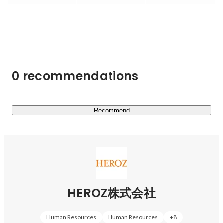
｜HEROZの思い

我々は「世界を驚かすサービスを創造する」という経営理
念の下、「驚きを心に何事も楽しむ」をバリューとして仕
事に取り組んでいます。テクノロジーの力を最大限に発揮
し、とにかく面白く、人が驚くようなことをしたい、この
0 recommendations
想いをコンセプトに、人工知能(AI) 等の技術で【世界を驚
かすサービスを提供する！】を目指しており、その実現の
ために、知的探求心と情熱を持って技術を追求し、新たな
価値創造に取り組み続ける『技術ファーストのプロフェッ
Recommend
ショナルな集団』を推進しています。将棋電王戦でプロ棋
士に勝利したponanza開発者、世界コンピューター将棋選
手権優勝のApery開発者、最大手IT企業の研究所出身の開
発者、アキバから政界まで幅広い知識を持つ東工大の博士
課程を修了の開発者など、多様なスーパーエンジニアや、
東大生、東工大生のインターンなどトップレベルの技術力
HEROZ株式会社
を持つ優秀なメンバーが揃っています。これまでも、また
これからも「人は皆、固有の能力を備えている」と信じ、
Human Resources
Human Resources
+
8
サービス創出を通じて「ひとりでも多くのヒーローの誕