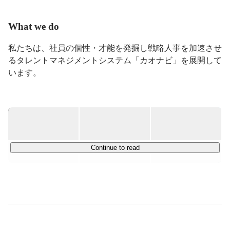
What we do
私たちは、社員の個性・才能を発掘し戦略人事を加速させ
るタレントマネジメントシステム「カオナビ」を展開して
います。

■「カオナビ」とは？

今まで紙やExcel、システム、社員の頭の中などに散在し
ていた人材情報を一元管理することで、あらゆる人事課題
への対応を可能にするプロダクトです。

現在は、企業規模や業種問わず、4,100社以上（2024年12
Continue to read
月末時点）にご利用いただいており、8年連続日本でのタ
レントマネジメントシステムシェアNo1※を獲得していま
す。

※ITR「ITR Market View：人材管理市場2023」人材管理市
場：ベン
