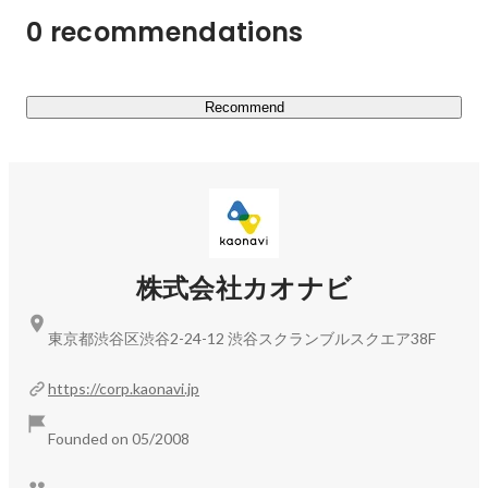
ー別売上金額シェア（2015～2022年度予測）、SaaS型人
0 recommendations
材管理市場：ベンダー別売上金額推移およびシェア
（2015～2022年度予測）

「カオナビ」製品情報：
Recommend
https://www.kaonavi.jp/
▼今後の展望

カオナビの挑戦はここからが本番です。

「従業員数が100人を超えると、人材情報が活用されにく
い」というデータがあるといいますが、弊社がターゲット
としているのはまさにこの規模の企業です。

株式会社カオナビ
上記に該当する企業は国内だけでも約54,000社あり、現状
の導入社数は、約3,700社と市場の7％にも満たない状況で
東京都渋谷区渋谷2-24-12 渋谷スクランブルスクエア38F
す。まだまだ日本のタレントマネジメントを変革できる余
地があります。

https://corp.kaonavi.jp
プロダクト展開においては、2023年5月に中期経営方針の
Founded on 05/2008
一つとして「継続的なARRの成長」を定めました。

マーケティング投資やパートナーの活用などによる利用数