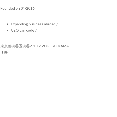
Founded on 04/2016
Expanding business abroad
/
CEO can code
/
東京都渋谷区渋谷2-1-12 VORT AOYAMA
II 8F