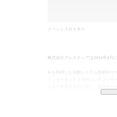
イベント大好き🍻🌞
株式会社クレスティアは2016年4月に
AIを利用した自動システム技術やマー
インターネット上でのコンテンツサー
今後の事業拡大のために、既存サービ
■事業について 

WAFÚÚは、長年のマーケティング
カ国への高品質な商品提供を実現。