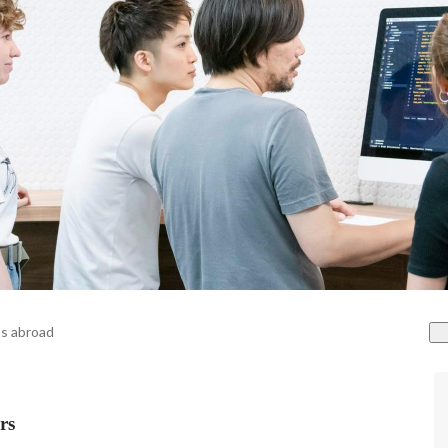
s abroad
rs