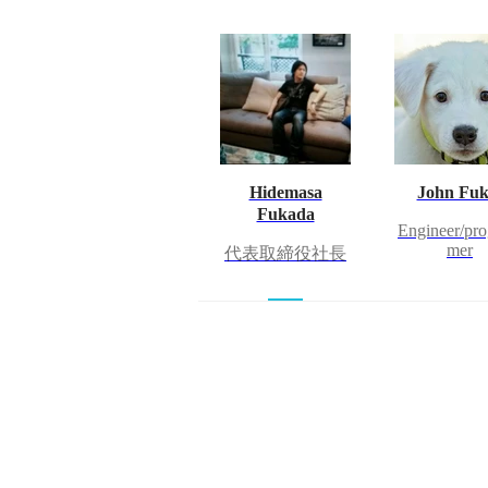
Hidemasa
John Fuk
Fukada
Engineer/pr
mer
代表取締役社長