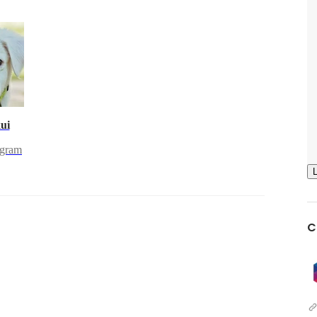
ui
ogram
C