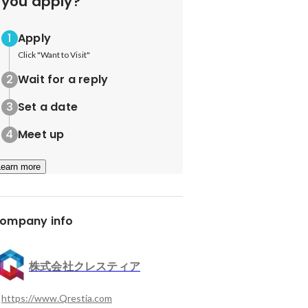
you apply?
Apply
Click "Want to Visit"
Wait for a reply
Set a date
Meet up
Learn more
ompany info
株式会社クレスティア
https://www.Qrestia.com