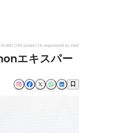
10-05
1,745 views
116 requested to visit
honエキスパー