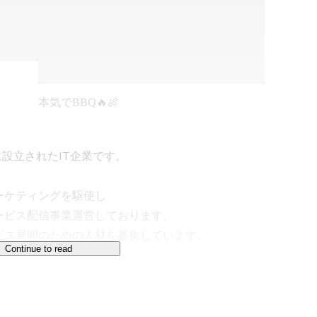
本気でBBQ🔥🍖
設立されたIT企業です。

ケティングを駆使し 

ビス配信事業運営しております。 

ス展開のための人材を募集しています。

Continue to read
業界での知見とグローバルビジネス経験を活かし、70
各国の市場ニーズを把握し、マーケティング活動を強