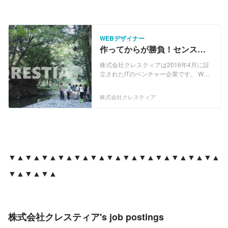
運営しております。収益体制は整ったた
め、今後の事業拡大そして海外でのサイ
ト展開のための人材を募集しておりま
す。少数精鋭のベンチャー企業なので経
WEBデザイナー
営を間近で見ることができます。また、
作ってからが勝負！センスに
新規事業提案制度もあります。 立ち上げ
自信のあるWEBデザイナー
たばかりベンチャー企業ですので自由な
株式会社クレスティアは2016年4月に設
WANTED！
環境の中仕事が可能です。 また、海外展
立されたITのベンチャー企業です。 WEB
開を幅広くしており、外国語ができる方
マーケティング、SEO、コンテンツサー
も歓迎です。
ビスのプロフェッショナルにより結成さ
株式会社クレスティア
れ、AIを利用した自動システム技術とマ
ーケティングなどを駆使し、インターネ
ット上でのコンテンツサービス配信事業
運営しております。収益体制は整ったた
め、今後の事業拡大そして海外でのサイ
ト展開のための人材を募集しておりま
▼▲▼▲▼▲▼▲▼▲▼▲▼▲▼▲▼▲▼▲▼▲▼▲▼▲
す。少数精鋭のベンチャー企業なので経
営を間近で見ることができます。また、
▼▲▼▲▼▲
新規事業提案制度もあります。 立ち上げ
たばかりベンチャー企業ですので自由な
環境の中仕事が可能です。 また、海外展
開を幅広くしており、外国語ができる方
も歓迎です。
株式会社クレスティア's job postings