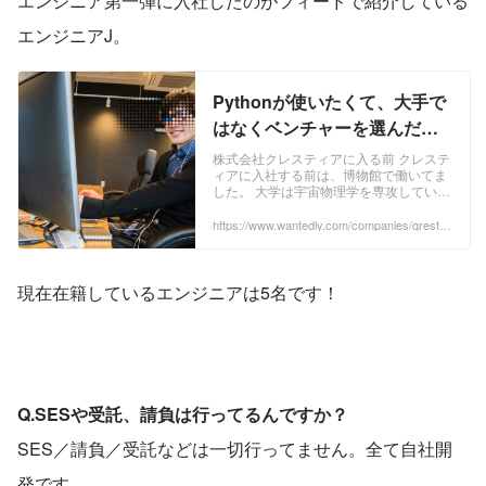
エンジニア第一弾に入社したのがフィードで紹介している
エンジニアJ。
Pythonが使いたくて、大手で
はなくベンチャーを選んだ、
26歳の冬でした。 | 株式会社
株式会社クレスティアに入る前 クレステ
ィアに入社する前は、博物館で働いてま
クレスティア's Blog
した。 大学は宇宙物理学を専攻してい
て、プラネタリウムを運営するために就
職先を選んだんですよね。 休憩時間中は
https://www.wantedly.com/companies/qrestia/
employee_interviews/62896
プラネタリ...
現在在籍しているエンジニアは5名です！
Q.SESや受託、請負は行ってるんですか？
SES／請負／受託などは一切行ってません。全て自社開
発です。