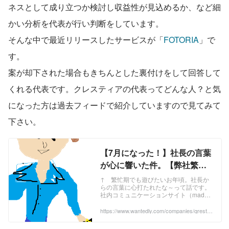
ネスとして成り立つか検討し収益性が見込めるか、など細
かい分析を代表が行い判断をしています。
そんな中で最近リリースしたサービスが「
FOTORIA
」で
す。
案が却下された場合もきちんとした裏付けをして回答して
くれる代表です。クレスティアの代表ってどんな人？と気
になった方は過去フィードで紹介していますので見てみて
下さい。
【7月になった！】社長の言葉
が心に響いた件。【弊社繁忙
期だ！！】 | 株式会社クレステ
↑ 繁忙期でも遊びたいお年頃。社長か
らの言葉に心打たれたな～って話です。
ィア's Blog
社内コミュニケーションサイト（made
by社内エンジニア）に突然投稿された社
長からのメッセージ。↓ ↑私、個人的
https://www.wantedly.com/companies/qrestia/
post_articles/68563
に、今...