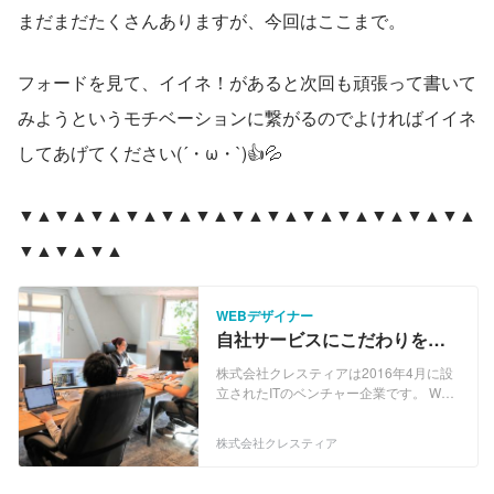
まだまだたくさんありますが、今回はここまで。
フォードを見て、イイネ！があると次回も頑張って書いて
みようというモチベーションに繋がるのでよければイイネ
してあげてください(´・ω・`)👍💦
▼▲▼▲▼▲▼▲▼▲▼▲▼▲▼▲▼▲▼▲▼▲▼▲▼▲
▼▲▼▲▼▲
WEBデザイナー
自社サービスにこだわりを持
ってデザインしていきたい
株式会社クレスティアは2016年4月に設
Webデザイナー大募集
立されたITのベンチャー企業です。 WEB
マーケティング、SEO、コンテンツサー
ビスのプロフェッショナルにより結成さ
株式会社クレスティア
れ、AIを利用した自動システム技術とマ
ーケティングなどを駆使し、インターネ
ット上でのコンテンツサービス配信事業