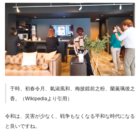
于時、初春令月、氣淑風和、梅披鏡前之粉、蘭薫珮後之
香。（Wikipediaより引用）
令和は、災害が少なく、戦争もなくなる平和な時代になる
と良いですね。