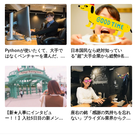
Pythonが使いたくて、大手で
日本国民なら絶対知ってい
はなくベンチャーを選んだ、26
る"超"大手企業から総勢9名の
歳の冬でした。
ベンチャーにジョインしてみて
半年経ちました！！
【新★人事にインタビュ
座右の銘「感謝の気持ちを忘れ
ー！！】入社5日目の新メンバ
ない」ブライダル業界からクレ
ーに色々聞いてみたよ！【面接
スティアに入社して感じたこと
どんな感じだった？働いてみて
どう？】