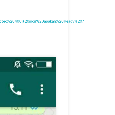
ytotec%20400%20mcg%20apakah%20Ready%20?