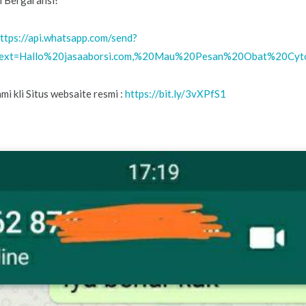
 Bergaransi!
ttps://api.whatsapp.com/send?
ext=Hallo%20jasaaborsi.com,%20Mau%20Pesan%20Obat%20C
i kli Situs websaite resmi :
https://bit.ly/3vXPfS1