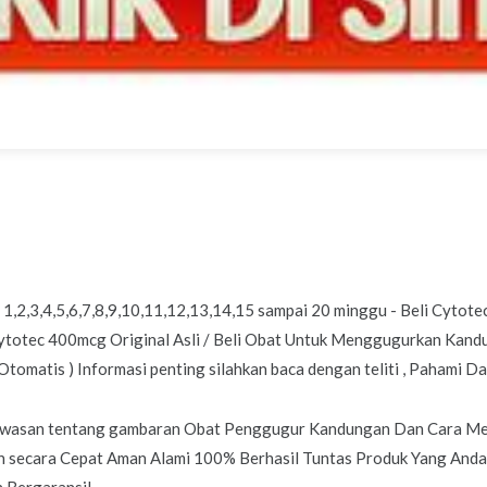
2,3,4,5,6,7,8,9,10,11,12,13,14,15 sampai 20 minggu - Beli Cytote
Cytotec 400mcg Original Asli / Beli Obat Untuk Menggugurkan Kandu
omatis ) Informasi penting silahkan baca dengan teliti , Pahami D
 wawasan tentang gambaran Obat Penggugur Kandungan Dan Cara 
lan secara Cepat Aman Alami 100% Berhasil Tuntas Produk Yang An