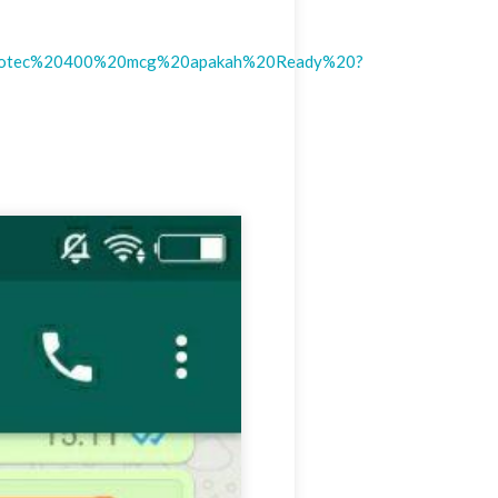
ytotec%20400%20mcg%20apakah%20Ready%20?