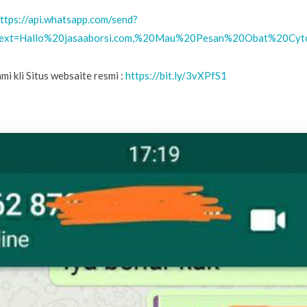
ttps://api.whatsapp.com/send?
ext=Hallo%20jasaaborsi.com,%20Mau%20Pesan%20Obat%20C
i kli Situs websaite resmi :
https://bit.ly/3vXPfS1