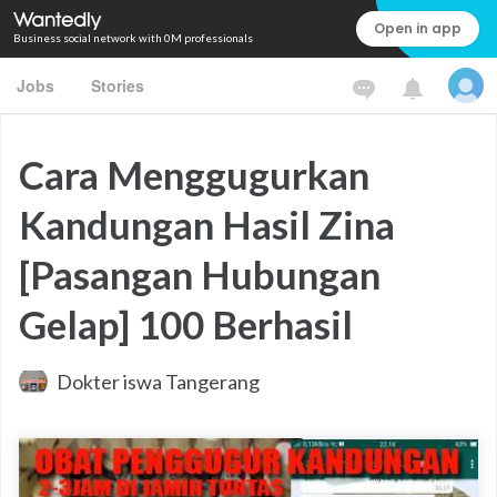
Open in app
Business social network with 0M professionals
Jobs
Stories
Cara Menggugurkan
Kandungan Hasil Zina
[Pasangan Hubungan
Gelap] 100 Berhasil
Dokter iswa Tangerang