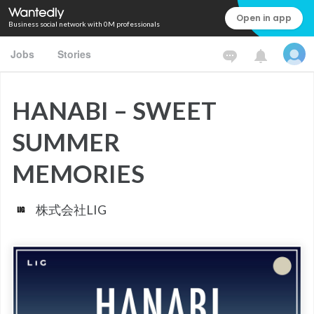
Open in app
Business social network with 0M professionals
Jobs
Stories
HANABI – SWEET
SUMMER
MEMORIES
株式会社LIG