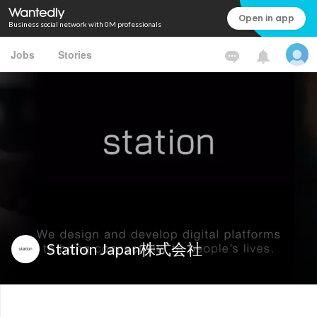
Open in app
Business social network with 0M professionals
Jobs
Stories
Station Japan株式会社