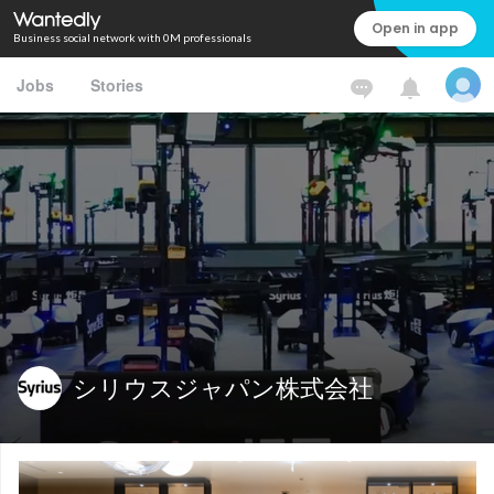
Open in app
Business social network with 0M professionals
Jobs
Stories
シリウスジャパン株式会社