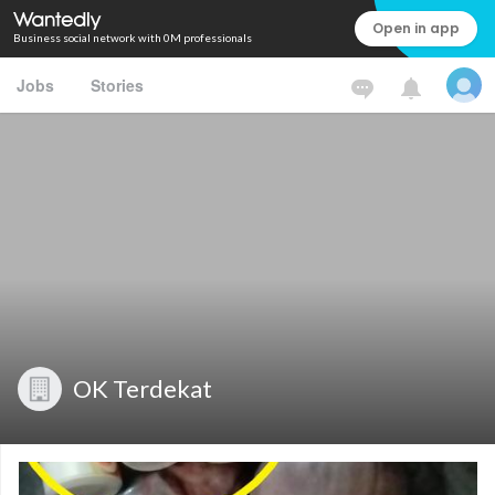
Open in app
Business social network with 0M professionals
Jobs
Stories
OK Terdekat