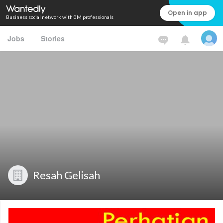
Open in app
Business social network with 0M professionals
Jobs
Stories
Resah Gelisah