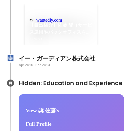
wantedly.com
【自己紹介】佐藤 奨（サービ
ス運用やバックオフィスを担
当）
Jul 2021
イー・ガーディアン株式会社
Apr 2010
-
Feb 2014
Hidden: Education and Experience	
View 奨 佐藤's
Full Profile