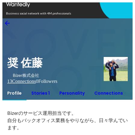
Open in app
Business social network with 4M professionals
奨 佐藤
Bizer株式会社
13
Connections
0
Followers
Profile
Stories 1
Personality
Connections
Bizerのサービス運用担当です。

自分もバックオフィス業務をやりながら、日々学んでい
ます。