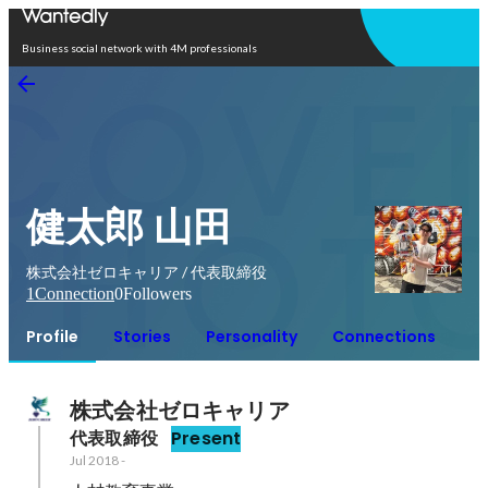
Open in app
Business social network with 4M professionals
健太郎 山田
株式会社ゼロキャリア / 代表取締役
1
Connection
0
Followers
Profile
Stories
Personality
Connections
株式会社ゼロキャリア
代表取締役
Present
Jul 2018
-