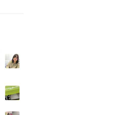
幸
た
選
ま
ま