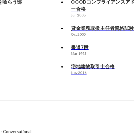
を喰らう部
OCODコンプライアンスア
ー合格
Jun 2008
貸金業務取扱主任者資格試
Oct 2005
書道7段
Mar 1993
宅地建物取引士合格
Nov 2016
-
Conversational