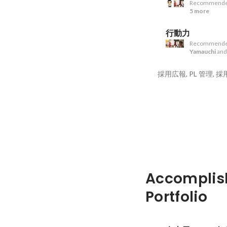
Recommende
5 more
行動力
Recommende
Yamauchi
an
採用広報, PL 管理, 
Accomplis
Portfolio