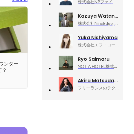
株式会社NPファイナンス, 代表取締役
Kazuya Watanabe
株式会社NineEdge, 代表取締役CEO
Yuka Nishiyama
株式会社エフ・コード, 人事・採用
Ryo Saimaru
ワンダー
NOT A HOTEL株式会社, PR/HR
て？
Akira Matsuda
フリーランスのテクニカルアドバイザー業, 技術顧問