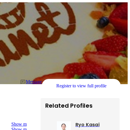
Message
Register to view full profile
Related Profiles
Ryo Kasai
Show more
Show more