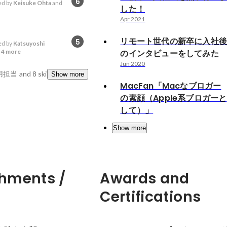
6
d by
Keisuke Ohta
and
した！
Apr 2021
リモート世代の新卒に入社
5
d by
Katsuyoshi
d
4 more
のインタビューをしてみた
Jun 2020
採用担当
and 8 skills
Show more
MacFan「Macなブロガー
の素顔（Apple系ブロガーと
して）」
Show more
hments /
Awards and
Certifications