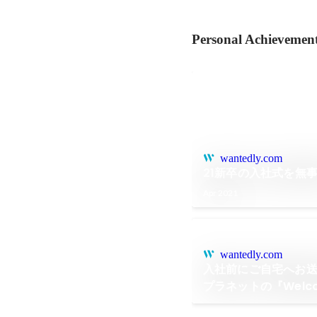
Personal Achievemen
wantedly.com
21新卒の入社式を無
Apr 2021
wantedly.com
入社前にご自宅へお
プラネットの『Welco