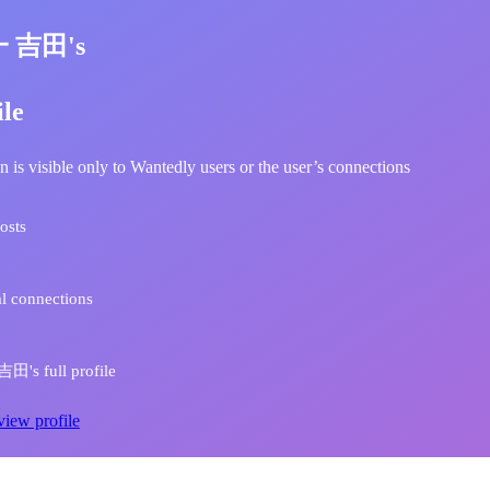
一 吉田's
ile
n is visible only to Wantedly users or the user’s connections
osts
l connections
's full profile
view profile