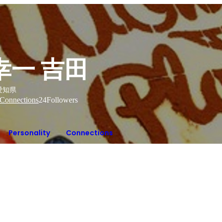
幸一 吉田
愛知県
Connections
24
Followers
Personality
Connections