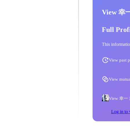
View 幸
Full Prof
This informatio
View past p
View mutua
View 幸一 吉田
Log in to 