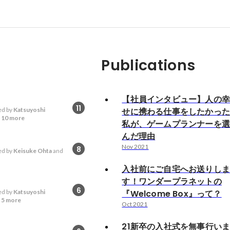
Publications
【社員インタビュー】人の
11
d by
Katsuyoshi
せに携わる仕事をしたかっ
d
10 more
私が、ゲームプランナーを
んだ理由
Nov 2021
8
d by
Keisuke Ohta
and
入社前にご自宅へお送りし
す！ワンダープラネットの
6
d by
Katsuyoshi
『Welcome Box』って？
d
5 more
Oct 2021
21新卒の入社式を無事行い