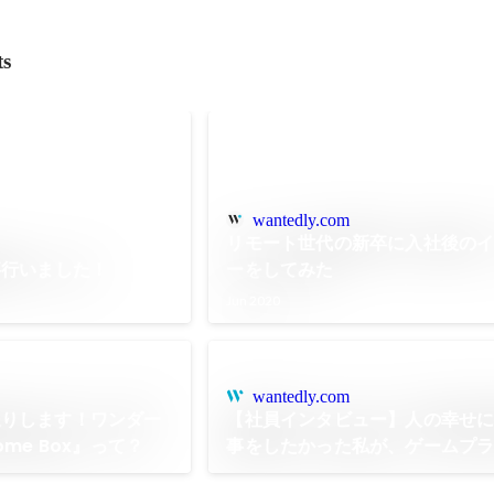
ts
wantedly.com
リモート世代の新卒に入社後の
事行いました！
ーをしてみた
Jun 2020
wantedly.com
送りします！ワンダー
【社員インタビュー】人の幸せ
me Box』って？
事をしたかった私が、ゲームプ
選んだ理由