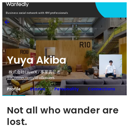
Open in app
Business social network with 4M professionals
Yuya Akiba
株式会社LayerX / 事業責任者
11
Connections
9
Followers
Profile
Stories
Personality
Connections
Not all who wander are 
lost.