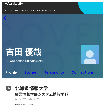
Open in app
Business social network with 4M professionals
吉田 優哉
0
Connections
0
Followers
Profile
Stories
Personality
Connections
北海道情報大学
経営情報学部システム情報学科
Apr 2021
-
Mar 2025