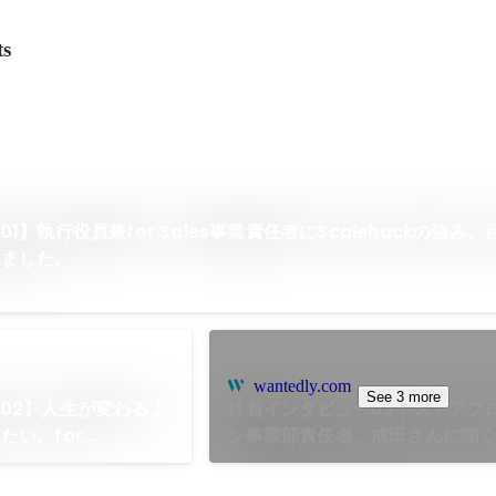
ts
】執行役員兼for Sales事業責任者にScalehackの強み
きました。
wantedly.com
See 3 more
02】人生が変わるよ
社員インタビュー02｜ストアプ
たい。for
ン事業部責任者、成田さんに聞
部長、丹羽さんが
ィールドで働く良さとは。
したいこととは。