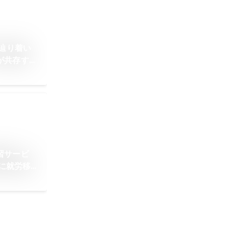
て辿り着い
が共存する
習サービ
例に就労移
れました