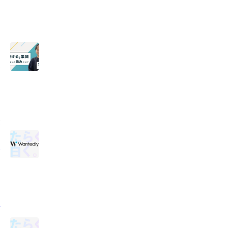
ド
会
羽
執