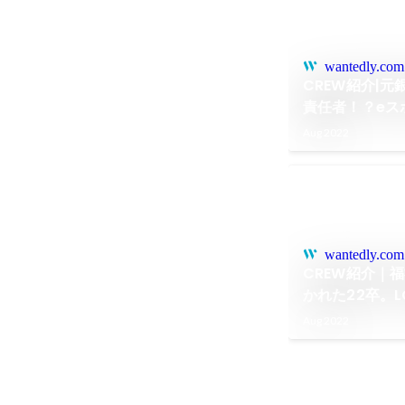
wantedly.com
CREW紹介|
責任者！？eス
挑戦するメン
Aug 2022
wantedly.com
CREW紹介｜
かれた22卒。L
を支えるメン
Aug 2022