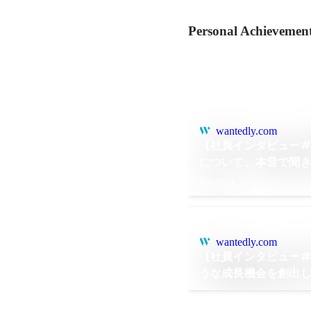
Personal Achievemen
wantedly.com
【社員インタビュー#01
について、本音で聞
Aug 2023
wantedly.com
【社員インタビュー#
うな成長機会を創出し
Engineering事業
Scalehackで挑戦