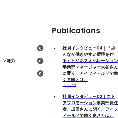
Publications
社員インタビュー04｜「み
0
んなが働きやすい環境を作
ョン能力
る」ビジネスオペレーショ
0
事業部マネージャー大谷さ
に聞く、アイフィールドで
0
く意味とは。
Dec 2023
社員インタビュー02｜スト
アプロモーション事業部責
者、成田さんに聞く、アイ
ィールドで働く良さとは。