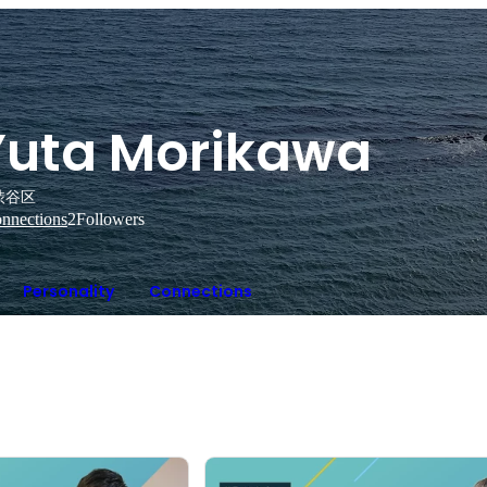
Yuta Morikawa
渋谷区
nnections
2
Followers
Personality
Connections