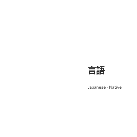
言語
Japanese
-
Native