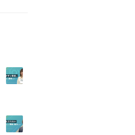
ン
ん
働
任
フ