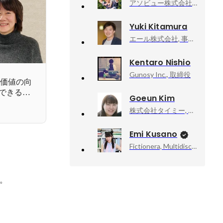
アソビュー株式会社, 上級執行役員CPO、マーケットプレイスカンパニーCEO
Yuki Kitamura
エール株式会社, 事業開発
Kentaro Nishio
Gunosy Inc., 取締役
加価値の向
できるの
Goeun Kim
株式会社タイミー, 執行役員事業統括
Emi Kusano
Fictionera, Multidisciplinary Artist / CEO / Co-Founder
。