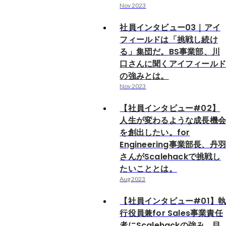
Nov 2023
社員インタビュー03｜アイ
フィールドは「挑戦し続け
る」集団だ。BS事業部、川
口さんに聞くアイフィール
の強みとは。
Nov 2023
【社員インタビュー#02】
人生が変わるような成長機
を創出したい。for
Engineering事業部長、丹
さんがScalehackで挑戦し
たいこととは。
Aug 2023
【社員インタビュー#01】
行役員兼for Sales事業責任
者にScalehackの強み、目