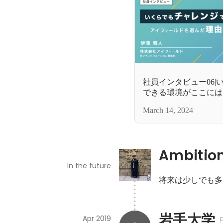
社員インタビュー06|
できる環境がここには
さんが、アイフィール
March 14, 2024
ります。
Ambitio
In the future
将来は少しでも多
岩手大学
Apr 2019