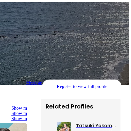
Message
Register to view full profile
Related Profiles
Show more
Show more
Show more
Tatsuki Yokomine