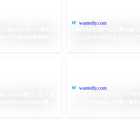
wantedly.com
元銀行員がeスポーツ事業の
CREW紹介|様々な仕事を経
ポーツ×福祉の新領域に
たのは自分の好きとやりたい
バーにインタビュー
福祉ベンチャー！
Aug 2022
wantedly.com
福祉×SNSの魅力に取り憑
オンラインプログラミング学
OGZGROUPのSNS運用
ス、「Progate」の導入事
バーにインタビュー！
行ITスクール八王子が紹介さ
Aug 2022