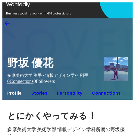
Open in app
Business social network with 4M professionals
野坂 優花
多摩美術大学 副手 / 情報デザイン学科 副手
0
Connections
0
Followers
Profile
Stories
Personality
Connections
！
とにかくやってみる
多摩美術大学 美術学部 情報デザイン学科所属の野坂優