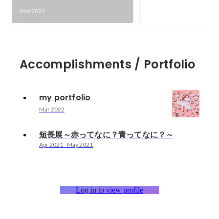
ました。私は会場のレ
Apr 2021
-
May 2021
Mar 2022
代表をしました。 レ
えるのは非常に難しく
望した場所になるべく
と努力しました。 展示場所を提案
していく中で、同じ場
Accomplishments / Portfolio
たいという人が2人現
ぶつかりあいなどがあ
した。この時私は互い
my portfolio
き入れ、1から展示ス
Mar 2022
け方を考え直し、2人
ところ、新しい案に納
短長展～赤ってなに？青ってなに？～
えました。 そして、
Apr 2021
-
May 2021
考えることができました。 
験から、人の意見をま
状況を見極めて改善へ
を出す力を身につける
ました。
Log in to view profile