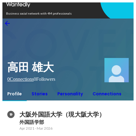
Open in app
Business social network with 4M professionals
高田 雄大
0
Connections
0
Followers
Profile
Stories
Personality
Connections
大阪外国語大学（現大阪大学）
外国語学部
Apr 2021
-
Mar 2026