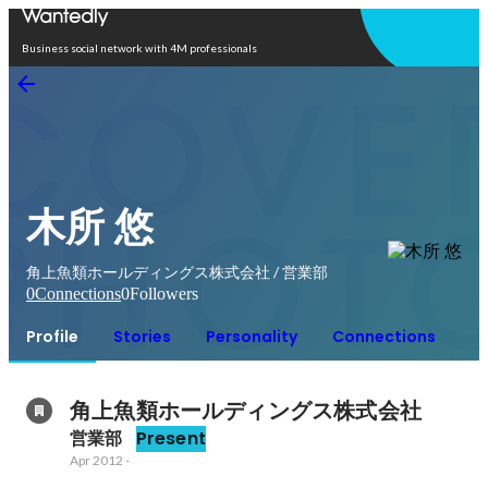
Open in app
Business social network with 4M professionals
木所 悠
角上魚類ホールディングス株式会社 / 営業部
0
Connections
0
Followers
Profile
Stories
Personality
Connections
角上魚類ホールディングス株式会社
営業部
Present
Apr 2012
-