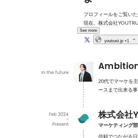
プロフィールをご覧いた
現在、株式会社YOUTR
See more
youtrust.jp
+1
Ambitio
In the future
20代でマーケを
ースまで出来る事
株式会社Y
Feb 2024
-
Present
マーケティング
信頼でつながる日本