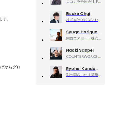
ココカラ合同会社, Founder, CEO
Eisuke Ohgi
ます。
株式会社FOR YOU / FOR YOU Inc., IP Produce Div. 執行役員
Syugo Horiguchi
関西エアポート株式会社, HRBP
Naoki Sanpei
COUNTERWORKS inc, CEO
上げからグロ
Ryohei Kondo
彩の国さいたま芸術劇場, 次期芸術監督

