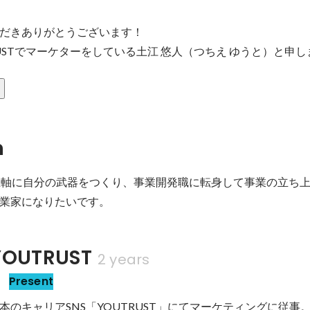
だきありがとうございます！

USTでマーケターをしている土江 悠人（つちえ ゆうと）と申し
n
主軸に自分の武器をつくり、事業開発職に転身して事業の立ち
業家になりたいです。
OUTRUST
2 years
部
Present
のキャリアSNS「YOUTRUST」にてマーケティングに従事。