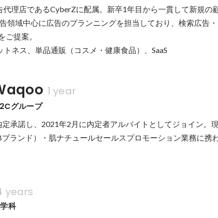
広告代理店であるCyberZに配属。新卒1年目から一貫して新規の
告領域中心に広告のプランニングを担当しており、検索広告・
をご提案。

ットネス、単品通販（コスメ・健康食品）、SaaS
aqoo
1 year
P2Cグループ
に内定承諾し、2021年2月に内定者アルバイトとしてジョイン。
Bブランド）・肌ナチュールセールスプロモーション業務に携
4 years
策学科