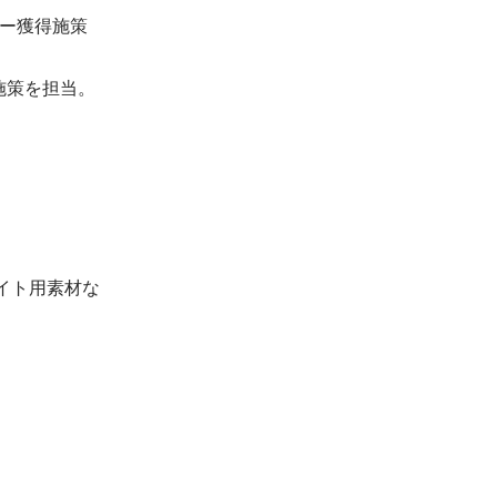
ー獲得施策
施策を担当。
イト用素材な