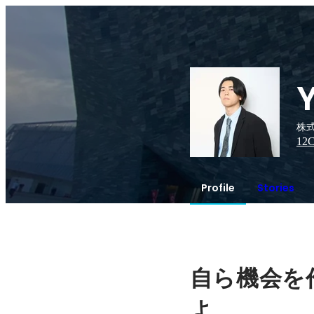
株式
12
C
Profile
Stories
自ら機会を
よ