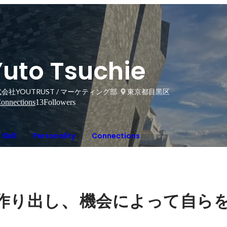
Yuto Tsuchie
会社YOUTRUST / マーケティング部
東京都目黒区
onnections
13
Followers
Skill
Personality
Connections
、
作り出し
機会によって自ら