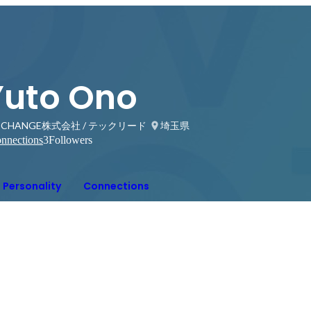
Yuto Ono
ECHANGE株式会社 / テックリード
埼玉県
nnections
3
Followers
Personality
Connections