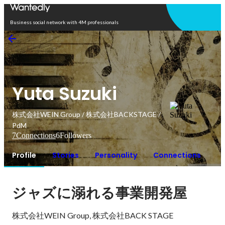
Open in app
Business social network with 4M professionals
Yuta Suzuki
株式会社WEIN Group / 株式会社BACKSTAGE /
PdM
7
Connections
6
Followers
Profile
Stories
Personality
Connections
ジャズに溺れる事業開発屋
株式会社WEIN Group, 株式会社BACK STAGE
