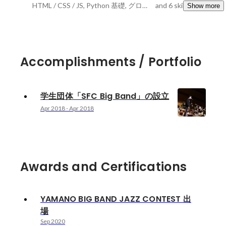
HTML / CSS / JS, Python 基礎, グロースハック
and 6 skills
Show more
Accomplishments / Portfolio
学生団体「SFC Big Band」の設立
Apr 2018
-
Apr 2018
Awards and Certifications
YAMANO BIG BAND JAZZ CONTEST 出
場
Sep 2020