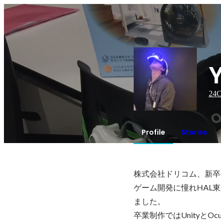
24
C
Profile
Stories
株式会社ドリコム、新卒
ゲーム開発に憧れHAL東
ました。

卒業制作ではUnityとOc