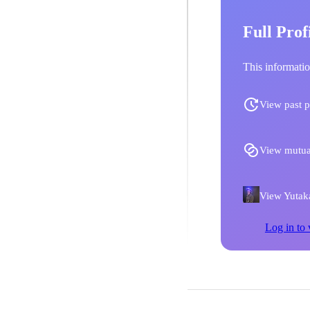
Full Prof
This informatio
View past p
View mutua
View Yutaka
Log in to 