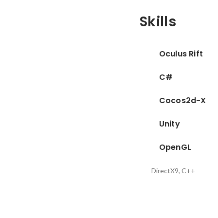
Skills
Oculus Rift
C#
Cocos2d-X
Unity
OpenGL
DirectX9, C++