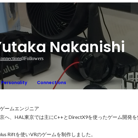
Yutaka Nakanishi
onnections
0
Followers
Personality
Connections
ゲームエンジニア

京へ、HAL東京では主にC++とDirectX9を使ったゲーム開発
ulus Riftを使いVRのゲームを制作しました。
