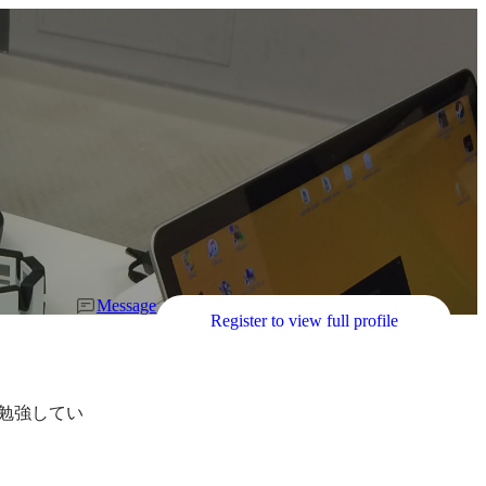
Message
Register to view full profile
を勉強してい