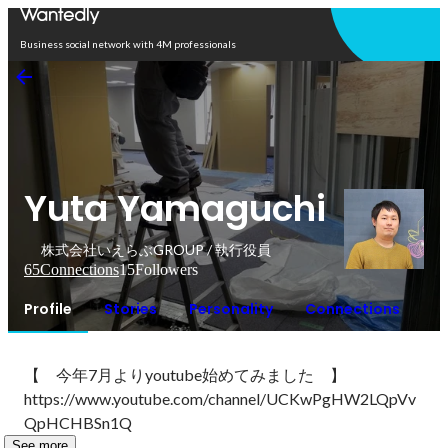
Open in app
Business social network with 4M professionals
Yuta Yamaguchi
株式会社いえらぶGROUP / 執行役員
65
Connections
15
Followers
Profile
Stories
Personality
Connections
【　今年7月よりyoutube始めてみました　】

https://www.youtube.com/channel/UCKwPgHW2LQpVv
QpHCHBSn1Q
See more