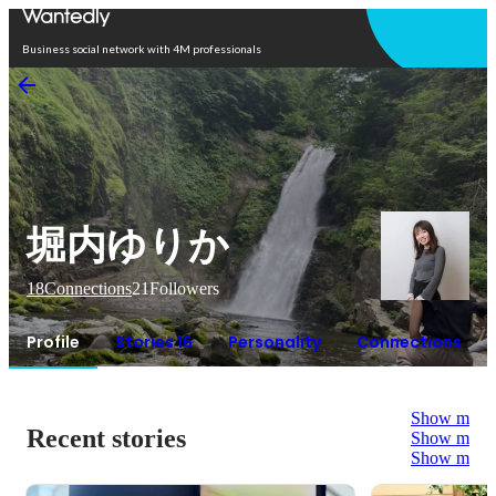
Open in app
Business social network with 4M professionals
堀内ゆりか
18
Connections
21
Followers
Profile
Stories 16
Personality
Connections
Show more
Recent stories
Show more
Show more