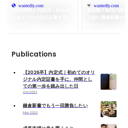
wantedly.com
wantedly.com
【2026卒】内定式｜初めて
再起動！終活の課
のオリジナル内定証書を手
り組む鎌倉新書の
に、仲間としての第一歩を踏
WANTEDLYを通
Oct 2025
Jun 2021
み出した日
いたします。
Publications
【2026卒】内定式｜初めてのオリ
ジナル内定証書を手に、仲間とし
ての第一歩を踏み出した日
Oct 2025
鎌倉新書でもう一回勝負したい
Mar 2023