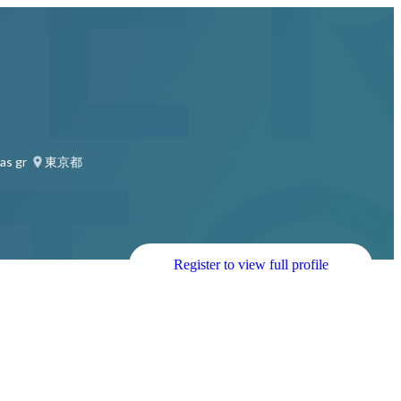
 group
東京都
Register to view full profile