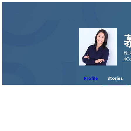
株式
4
Co
Profile
Stories