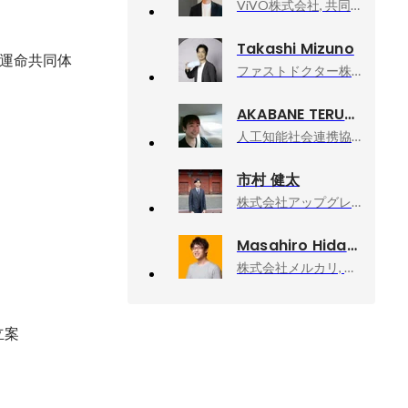
ViVO株式会社, 共同創業者 取締役
Takashi Mizuno
運命共同体
ファストドクター株式会社, 代表取締役CEO
AKABANE TERUHISA
人工知能社会連携協議会（AICA), 理事長
市村 健太
株式会社アップグレード, 代表取締役社長
Masahiro Hidaka
株式会社メルカリ, メルペイ エキスパート（Android）
立案