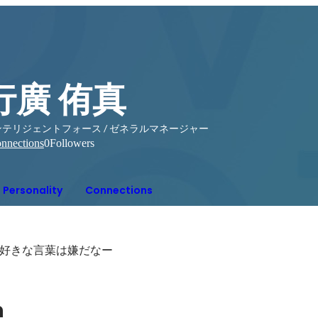
行廣 侑真
ンテリジェントフォース / ゼネラルマネージャー
nnections
0
Followers
Personality
Connections
好きな言葉は嫌だなー
n