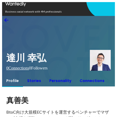
Open in app
Business social network with 4M professionals
達川 幸弘
0
Connections
0
Followers
Profile
Stories
Personality
Connections
真善美
BtoC向け大規模ECサイトを運営するベンチャーでマザ