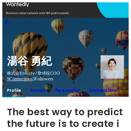
Open in app
Business social network with 4M professionals
湯谷 勇紀
株式会社Hosty / 取締役COO
9
Connections
3
Followers
Profile
Stories
Personality
Connections
The best way to predict 
the future is to create i