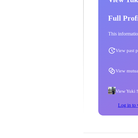
Full Prof
This informatio
View past p
View mutua
View Yuki Sa
Log in to 