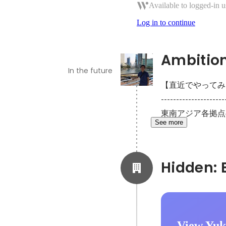
Available to logged-in u
Log in to continue
Ambitio
In the future
【直近でやってみ
---------------------
東南アジア各拠点
See more
View Yuki