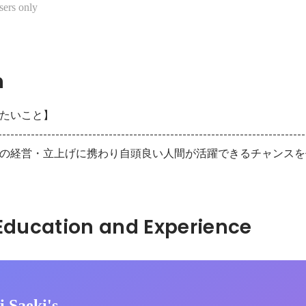
sers only
n
たいこと】

----------------------------------------------------------------------------
の経営・立上げに携わり自頭良い人間が活躍できるチャンスを
Hidden: Education and Experience	
 Saeki's