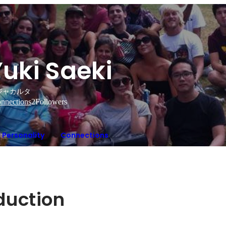
uki Saeki
ジャカルタ
nnections
2
Followers
Personality
Connections
oduction