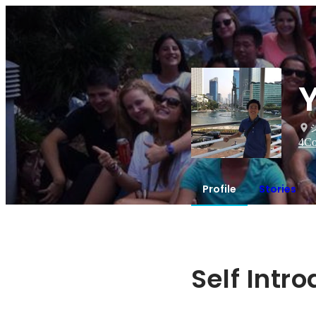
Y
4
Co
Profile
Stories
Self Intr