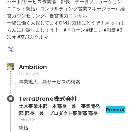
ハード/サービス事業部　部長←データソリューション
ユニット統括←コンサルティング営業マネージャー←経
営カウンセリング←自営電力コンサル

一緒に働く人探してますDMお気軽にどうぞ！ざっくば
らんにお話しましょう！　#ドローン #建コン #測量 #3
次元 #空飛ぶクルマ
Ambition
In the future
事業拡大、新サービスの模索
TerraDrone株式会社
土木事業本部　本部長　兼　事業開発
Present
部 部長　兼　プロダクト事業部 部長
Feb 2026
-
統括