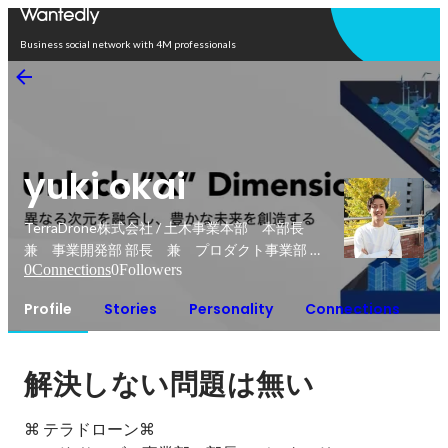
Open in app
Business social network with 4M professionals
yuki okai
TerraDrone株式会社 / 土木事業本部 本部長
兼 事業開発部 部長 兼 プロダクト事業部 部
0
Connections
0
Followers
長
Profile
Stories
Personality
Connections
解決しない問題は無い
⌘ テラドローン⌘
