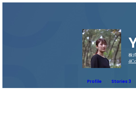
株式
4
Co
Profile
Stories 3