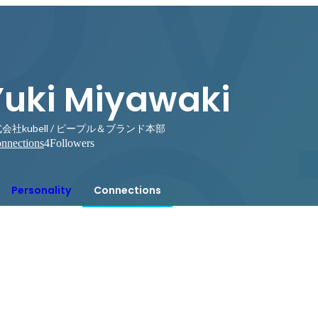
Yuki Miyawaki
会社kubell / ピープル＆ブランド本部
nnections
4
Followers
Personality
Connections