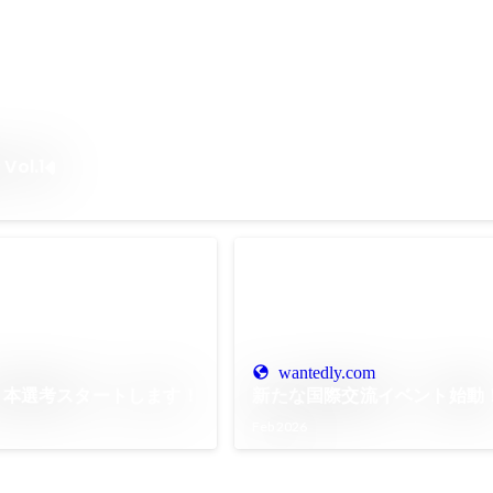
ol.1◆
wantedly.com
卒 本選考スタートします！
新たな国際交流イベント始動
Feb 2026