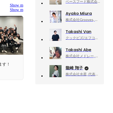
ベースフード株式会社, コミュニティマネージャー
Show more
Show more
Ayako Miura
株式会社Grooves, クラウドエージェント 事業推進 兼 CEO室
Takashi Van
クックビズ/エフコード, なんでも屋さん
Takashi Abe
株式会社メドレー, コーポレート本部 採用グループ
ます！
龍崎 翔子
株式会社水星, 代表取締役