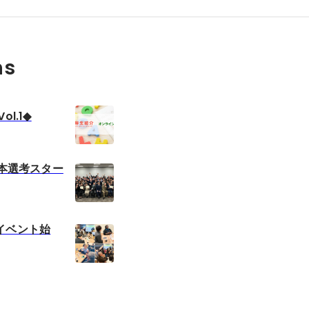
ns
l.1◆
 本選考スター
イベント始