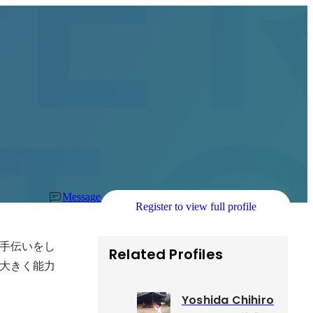
Message
Register to view full profile
手伝いをし
Related Profiles
大きく能力
Yoshida Chihiro