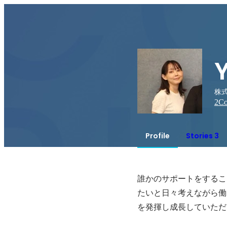
株
2
Co
Profile
Stories 3
誰かのサポートをするこ
たいと日々考えながら働
を発揮し成長していただ