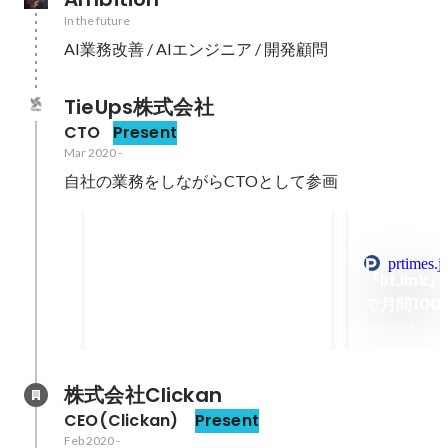
In the future
AI業務改善 / AIエンジニア / 開発顧問
TieUps株式会社
CTO
Present
Mar 2020
-
自社の業務をしながらCTOとして参画
ブランディングプロフィール
「lit.link」、リリース7ヶ月
prtimes.j
Aug 2021
-
Sep 2021
でユーザー数20万人を突破
『lit.li
で月間100
ロナ下で在
Mar 2021
が急伸
株式会社Clickan
CEO(Clickan) 
Present
Feb 2020
-