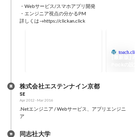
・Webサービス/スマホアプリ開発

・エンジニア視点の分かるPM

詳しくは→https://clickan.click
Visual Studio Codeの
Extension
現在、約1万DLされている
toach.cli
VSCodeのExtension 「Blade
[最新版] All
Runner」を開発しました。
Jan 2015
Packの設
株式会社エステンナイン京都
SE
Apr 2012
-
Mar 2016
.Netエンジニア / Webサービス、アプリエンジニ
ア
同志社大学