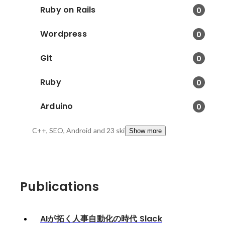
Ruby on Rails
0
Wordpress
0
Git
0
Ruby
0
Arduino
0
C++, SEO, Android
and 23 skills
Show more
Publications
AIが拓く人事自動化の時代 Slack