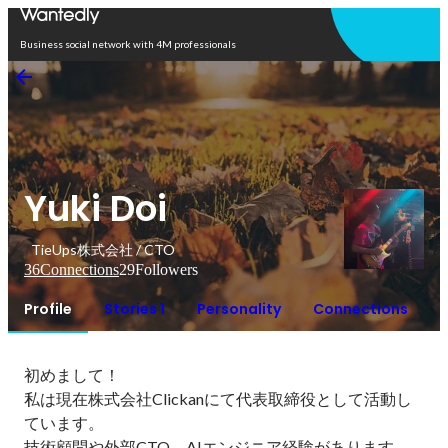
Open in app
Business social network with 4M professionals
Yuki Doi
TieUps株式会社 / CTO
36
Connections
29
Followers
Profile
Stories 1
Personality
Connections
初めまして！

私は現在株式会社Clickanにて代表取締役として活動し
ています。

技術顧問や外部CTO、AIエンジニア経験があります。