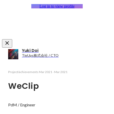
Log in to view profile
Yuki Doi
TieUps株式会社 / CTO
Project/achievements
Mar 2021
-
Mar 2021
WeClip
PdM / Engineer