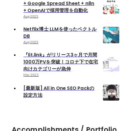
+ Google Spread Sheet + n8n
+ OpenAIで採用管理を自動化
Aug 2025
Netflix博士 LLMを使ったベクトル
DB
Aug 2023
『lit.link』がリリース3ヶ月で月間
1000万PVを突破！コロナ下で在宅
向けカテゴリーが急伸
Mar 2021
[最新版] All in One SEO Packの
設定方法
Accomplishments / Portfolio