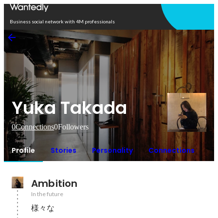
Open in app
Business social network with 4M professionals
Yuka Takada
0
Connections
0
Followers
Profile
Stories
Personality
Connections
Ambition
In the future
様々な