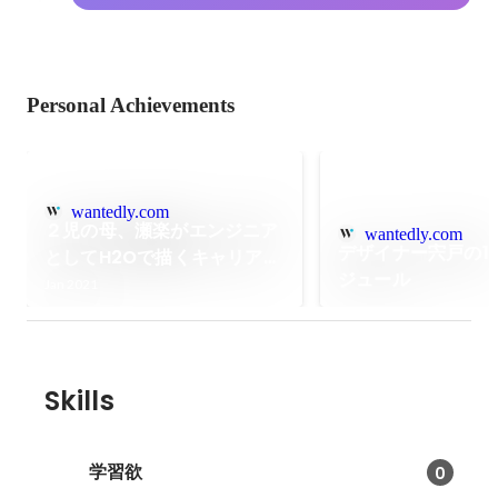
Personal Achievements
wantedly.com
２児の母、瀬楽がエンジニア
wantedly.com
デザイナー宍戸の1
としてH2Oで描くキャリアと
ジュール
は
Jan 2021
Skills
学習欲
0