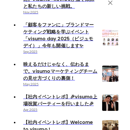
と私たちの新しい挑戦。
Nov 2025
「顧客をファンに」ブランドマー
ケティング戦略を学ぶイベント
「visumo day 2025（ビジュモ
デイ）」今年も開催します✨
Sep 2025
映えるだけじゃなく、伝わるま
で。visumoマーケティングチーム
の見せ方づくりの裏側！
May 2025
【社内イベントレポ】🎉visumo上
場祝賀パーティーを行いました🎉
Apr 2025
【社内イベントレポ】Welcome
to visumo !