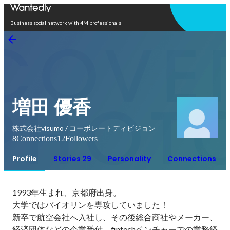
Open in app
Business social network with 4M professionals
増田 優香
株式会社visumo / コーポレートディビジョン
8
Connections
12
Followers
Profile
Stories 29
Personality
Connections
1993年生まれ、京都府出身。

大学ではバイオリンを専攻していました！

新卒で航空会社へ入社し、その後総合商社やメーカー、
経済団体などの企業受付、fintechベンチャーでの業務経