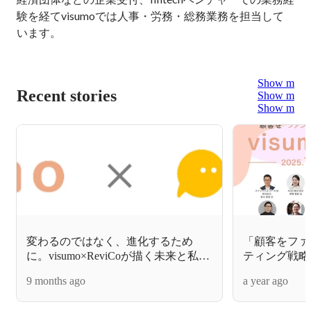
験を経てvisumoでは人事・労務・総務業務を担当して
います。

Show more
Recent stories
Show more
Show more
変わるのではなく、進化するため
「顧客をファ
に。visumo×ReviCoが描く未来と私た
ティング戦略
ちの新しい挑戦。
「visumo da
9 months ago
a year ago
イ）」今年も