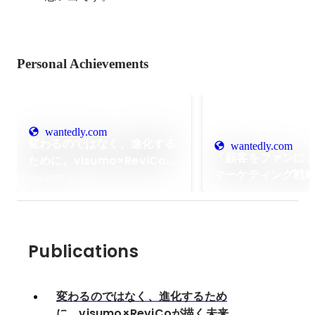
Personal Achievements
wantedly.com
変わるのではなく、進化する
wantedly.com
「顧客をファンに
ために。visumo×ReviCoが
マーケティング戦
描く未来と私たちの新しい挑
Nov 2025
ベント「visumo d
戦。
2025（ビジュモ 
年も開催します✨
Publications
変わるのではなく、進化するため
に。visumo×ReviCoが描く未来