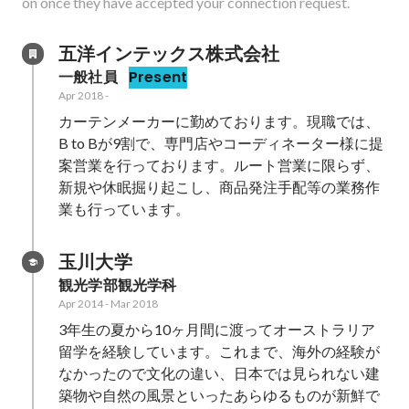
on once they have accepted your connection request.
五洋インテックス株式会社
一般社員
Present
Apr 2018
-
カーテンメーカーに勤めております。現職では、
B to Bが9割で、専門店やコーディネーター様に提
案営業を行っております。ルート営業に限らず、
新規や休眠掘り起こし、商品発注手配等の業務作
業も行っています。
玉川大学
観光学部観光学科
Apr 2014
-
Mar 2018
3年生の夏から10ヶ月間に渡ってオーストラリア
留学を経験しています。これまで、海外の経験が
なかったので文化の違い、日本では見られない建
築物や自然の風景といったあらゆるものが新鮮で