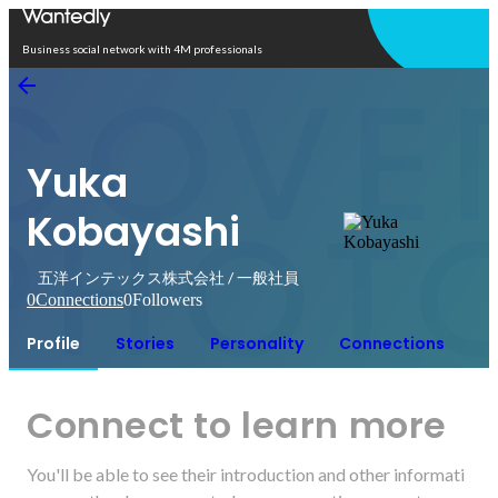
Open in app
Business social network with 4M professionals
Yuka
Kobayashi
五洋インテックス株式会社 / 一般社員
0
Connections
0
Followers
Profile
Stories
Personality
Connections
Connect to learn more
You'll be able to see their introduction and other informati