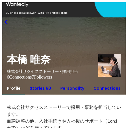
Open in app
Business social network with 4M professionals
本橋 唯奈
株式会社サクセスストーリー / 採用担当
6
Connections
7
Followers
Profile
Stories 60
Personality
Connections
株式会社サクセスストーリーで採用・事務を担当してい
ます。

面談調整の他、入社手続きや入社後のサポート（1on1
面談）などを行っています。
