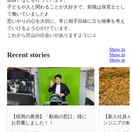
子どもや人と関わることが大好きで、前職は保育士とし
て働いていました♪

思いやりの心を大切に、常に相手目線に立ち物事を考え
ていけるよう心がけています。

これから沢山の出会いがありますように☺
Show more
Recent stories
Show more
Show more
【採用の裏側】「動画の窓口」様に
【新入社員イ
お邪魔しました！！
ンジニアの転
の転職その2