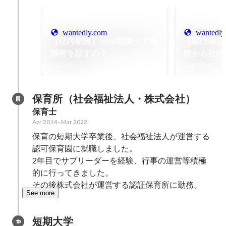
wantedly.com
wantedly
【社内制度】1on1面談って実
【駆け出し
際何を話すの？
験から社内
た…！
Aug 2023
Aug 2023
保育所（社会福祉法人・株式会社）
保育士
Apr 2014
-
Mar 2022
保育の短期大学卒業後、社会福祉法人が運営する
認可保育園に就職しました。

2年目でサブリーダーを経験、行事の運営等積極
的に行ってきました。

その後株式会社が運営する認証保育所に勤務。
See more
短期大学