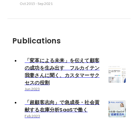
Oct 2015
-
Sep 2021
Publications
「変革による未来」を伝えて顧客
の成功を生み出す フルカイテン
我妻さんに聞く、カスタマーサク
セスの役割
Jun 2023
「超顧客志向」で急成長・社会貢
献する在庫分析SaaSで働く
Feb 2023