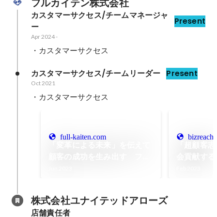
フルカイテン株式会社
カスタマーサクセス/チームマネージャ
Present
ー
Apr 2024
-
・カスタマーサクセス
カスタマーサクセス/チームリーダー
Present
Oct 2021
・カスタマーサクセス
full-kaiten.com
bizreach.
「変革による未来」を伝えて
「超顧客志
顧客の成功を生み出す フル
会貢献する
カイテン我妻さんに聞く、カ
働く
Jun 2023
Feb 2023
スタマーサクセスの役割
株式会社ユナイテッドアローズ
店舗責任者