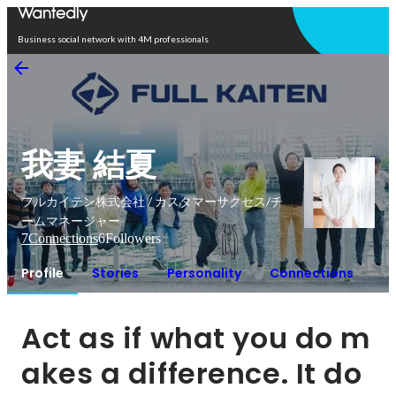
Open in app
Business social network with 4M professionals
我妻 結夏
フルカイテン株式会社 / カスタマーサクセス/チ
ームマネージャー
7
Connections
6
Followers
Profile
Stories
Personality
Connections
Act as if what you do m
akes a difference. It do