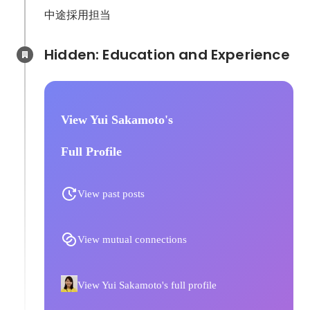
中途採用担当
Hidden: Education and Experience	
View Yui Sakamoto's
Full Profile
View past posts
View mutual connections
View Yui Sakamoto's full profile