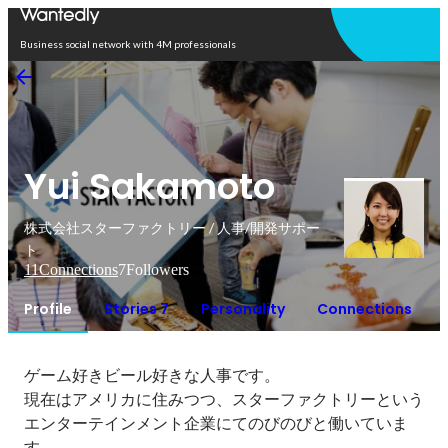
Open in app
Business social network with 4M professionals
Yui Sakamoto
株式会社スターファクトリー / 人事/開発サポー
ト
11
Connections
7
Followers
Profile
Stories 7
Personality
Connections
ゲーム好きビール好きな人事です。

現在はアメリカに住みつつ、スターファクトリーという
エンターテインメント企業にてのびのびと働いていま
す。