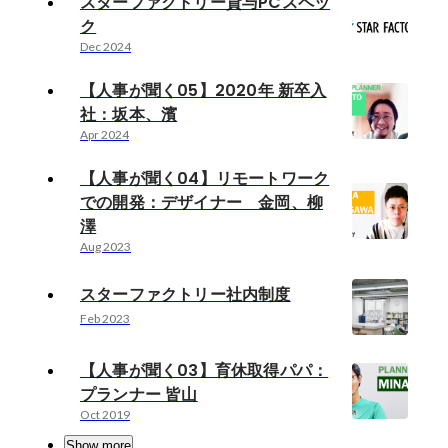
スターファクトリー貸与PCスペッ
ク
Dec 2024
【人事が聞く05】2020年 新卒入
社：坂本、濱
Apr 2024
【人事が聞く04】リモートワーク
での開発：デザイナー 金岡、柳
澤
Aug 2023
スターファクトリー社内制度
Feb 2023
【人事が聞く03】育休取得パパ：
プランナー 皆山
Oct 2019
Show more